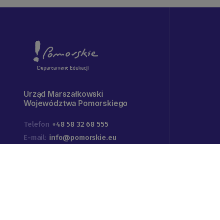
Urząd Marszałkowski
Województwa Pomorskiego
Telefon
+48 58 32 68 555
E-mail:
info@pomorskie.eu
Godziny pracy urzędu:
07:45-15:45
Adres:
ul. Okopowa 21/27
80-810 Gdańsk