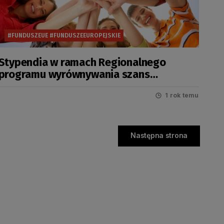
#FUNDUSZEUE #FUNDUSZEEUROPEJSKIE
Stypendia w ramach Regionalnego
programu wyrównywania szans
edukacyjnych uczniów pomorskich szkół
na rok szkolny 2025/2026
1 rok temu
Następna strona