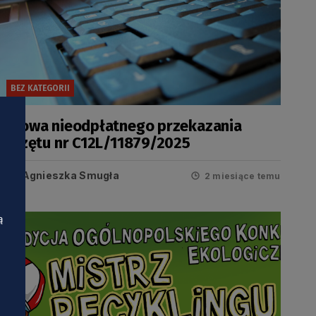
BEZ KATEGORII
Umowa nieodpłatnego przekazania
sprzętu nr C12L/11879/2025
Agnieszka Smugła
2 miesiące temu
ą