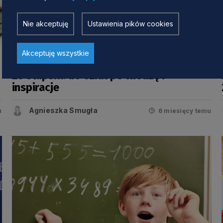
Nie akceptuję
Ustawienia pików cookies
BEZ KATEGORII
Akceptuję wszystkie
Ze Słupska do CERN po wiedzę i
inspiracje
Agnieszka Smugła
u
6 miesięcy temu