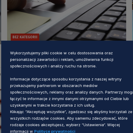
BEZ KATEGORII
Umowa nieodpłatnego przekazania
Wykorzystujemy pliki cookie w celu dostosowania oraz
sprzętu nr C13L/AI/17650/2026
personalizacji zawartości i reklam, umożliwienia funkcji
społecznościowych i analizy ruchu na stronie.
Agnieszka Smugła
u
2 miesiące temu
Informacje dotyczące sposobu korzystania z naszej witryny
przekazujemy partnerom w obszarach mediów
społecznościowych, reklamy oraz analizy danych. Partnerzy mog
łączyć te informacje z innymi danymi otrzymanymi od Ciebie lub
uzyskanymi w trakcie korzystania z ich usług.
Klikając “Akceptuję wszystkie“, zgadzasz się abyśmy korzystali ze
wszystkich rodzajów cookies. Aby samemu zdecydować, które
rodzaje cookies akceptujesz, wybierz “Ustawienia“. Więcej
informacji w
Polityce prywatności