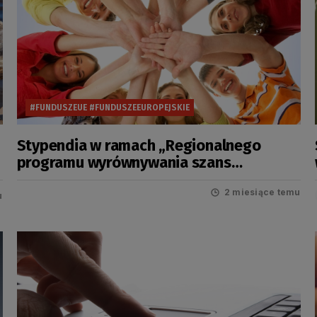
#FUNDUSZEUE #FUNDUSZEEUROPEJSKIE
Stypendia w ramach „Regionalnego
programu wyrównywania szans
edukacyjnych uczniów pomorskich
szkół” na rok szkolny 2026/2027
2 miesiące temu
u