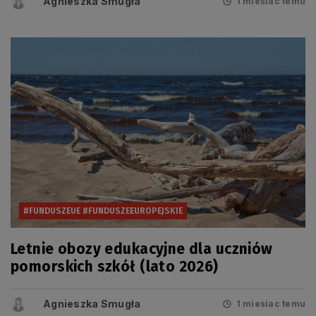
Agnieszka Smugła
1 miesiac temu
#FUNDUSZEUE #FUNDUSZEEUROPEJSKIE
Letnie obozy edukacyjne dla uczniów
pomorskich szkół (lato 2026)
Agnieszka Smugła
1 miesiac temu