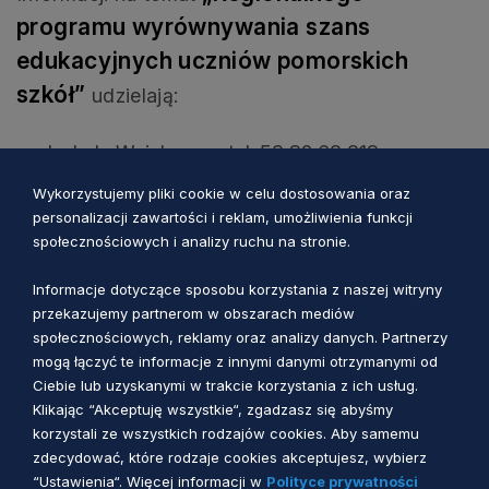
programu wyrównywania szans
edukacyjnych uczniów pomorskich
szkół”
udzielają:
Izabela Weinberger, tel. 58 32 68 813,
Piotr Celmer, tel. 58 32 68 425,
Wykorzystujemy pliki cookie w celu dostosowania oraz
personalizacji zawartości i reklam, umożliwienia funkcji
sekretariat Departamentu Edukacji, tel. 58 32
społecznościowych i analizy ruchu na stronie.
68 850, fax 58 32 68 854, e-mail:
Informacje dotyczące sposobu korzystania z naszej witryny
de@pomorskie.eu
przekazujemy partnerom w obszarach mediów
społecznościowych, reklamy oraz analizy danych. Partnerzy
Do pobrania:
mogą łączyć te informacje z innymi danymi otrzymanymi od
Ciebie lub uzyskanymi w trakcie korzystania z ich usług.
Regulamin przyznawania stypendiów
Klikając “Akceptuję wszystkie“, zgadzasz się abyśmy
korzystali ze wszystkich rodzajów cookies. Aby samemu
Marszałka Województwa Pomorskiego w
zdecydować, które rodzaje cookies akceptujesz, wybierz
ramach projektu „Regionalny program
“Ustawienia“. Więcej informacji w
Polityce prywatności