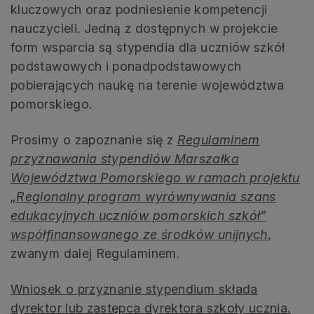
kluczowych oraz podniesienie kompetencji
nauczycieli. Jedną z dostępnych w projekcie
form wsparcia są stypendia dla uczniów szkół
podstawowych i ponadpodstawowych
pobierających naukę na terenie województwa
pomorskiego.
Prosimy o zapoznanie się z
Regulaminem
przyznawania stypendiów Marszałka
Województwa Pomorskiego w ramach projektu
„Regionalny program wyrównywania szans
edukacyjnych uczniów pomorskich szkół”
współfinansowanego ze środków unijnych
,
zwanym dalej Regulaminem.
Wniosek o przyznanie stypendium składa
dyrektor lub zastępca dyrektora szkoły ucznia.