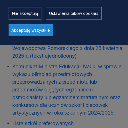
wyrównywania szans edukacyjnych uczniów
pomorskich szkół” współfinansowanego ze
Nie akceptuję
Ustawienia pików cookies
środków unijnych – Załącznik Nr 2 do uchwały
Nr 800/LXIV/24 Sejmiku Województwa
Akceptuję wszystkie
Pomorskiego z dnia 22 kwietnia 2024 r.
zmieniony uchwałą nr 157/XIV/25 Sejmiku
Województwa Pomorskiego z dnia 28 kwietnia
2025 r. (tekst ujednolicony)
Komunikat Ministra Edukacji i Nauki w sprawie
wykazu olimpiad przedmiotowych
przeprowadzanych z przedmiotu lub
przedmiotów objętych egzaminem
ósmoklasisty lub egzaminem maturalnym oraz
konkursów dla uczniów szkół i placówek
artystycznych w roku szkolnym 2024/2025
Lista szkół preferowanych