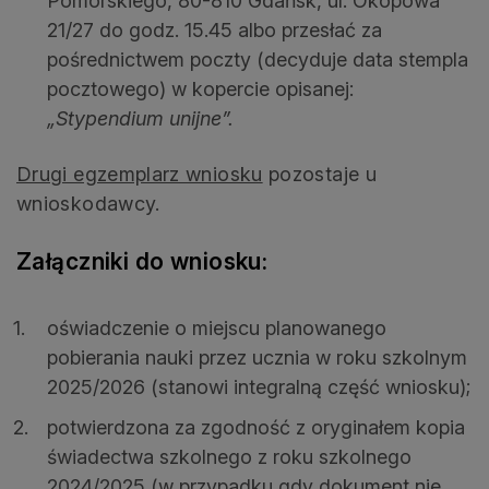
Pomorskiego, 80-810 Gdańsk, ul. Okopowa
21/27 do godz. 15.45 albo przesłać za
pośrednictwem poczty (decyduje data stempla
pocztowego) w kopercie opisanej:
„Stypendium unijne”.
Drugi egzemplarz wniosku
pozostaje u
wnioskodawcy.
Załączniki do wniosku:
oświadczenie o miejscu planowanego
pobierania nauki przez ucznia w roku szkolnym
2025/2026 (stanowi integralną część wniosku);
potwierdzona za zgodność z oryginałem kopia
świadectwa szkolnego z roku szkolnego
2024/2025 (w przypadku gdy dokument nie