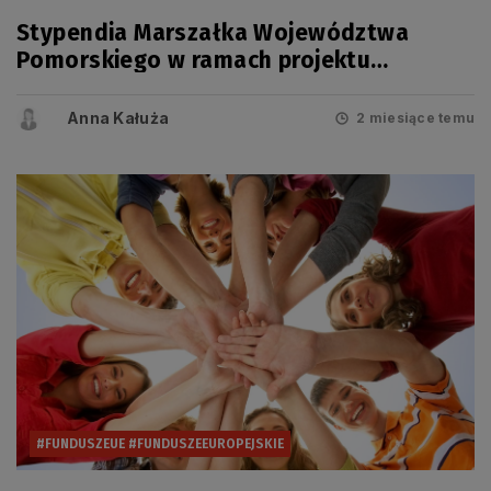
Stypendia Marszałka Województwa
Pomorskiego w ramach projektu
„Regionalne wsparcie rozwoju
szkolnictwa zawodowego” na rok
Anna Kałuża
2 miesiące temu
2026/2027
#FUNDUSZEUE #FUNDUSZEEUROPEJSKIE