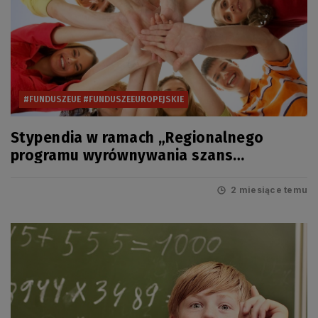
#FUNDUSZEUE #FUNDUSZEEUROPEJSKIE
Stypendia w ramach „Regionalnego
programu wyrównywania szans
edukacyjnych uczniów pomorskich szkół”
na rok szkolny 2026/2027
2 miesiące temu