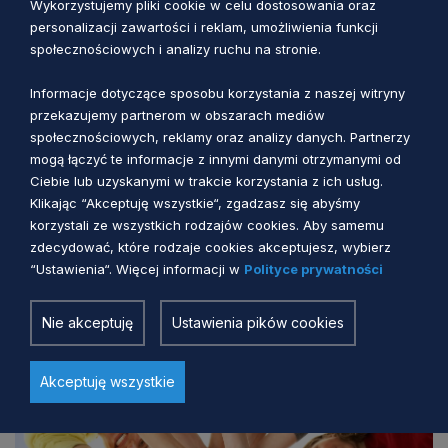
Wykorzystujemy pliki cookie w celu dostosowania oraz
personalizacji zawartości i reklam, umożliwienia funkcji
społecznościowych i analizy ruchu na stronie.
Informacje dotyczące sposobu korzystania z naszej witryny
przekazujemy partnerom w obszarach mediów
społecznościowych, reklamy oraz analizy danych. Partnerzy
mogą łączyć te informacje z innymi danymi otrzymanymi od
#FUNDUSZEUE #FUNDUSZEEUROPEJSKIE
Ciebie lub uzyskanymi w trakcie korzystania z ich usług.
Klikając “Akceptuję wszystkie“, zgadzasz się abyśmy
Letnie obozy edukacyjne dla uczniów
korzystali ze wszystkich rodzajów cookies. Aby samemu
pomorskich szkół (lato 2026)
zdecydować, które rodzaje cookies akceptujesz, wybierz
“Ustawienia“. Więcej informacji w
Polityce prywatności
Agnieszka Smugła
1 miesiac temu
Nie akceptuję
Ustawienia pików cookies
Akceptuję wszystkie