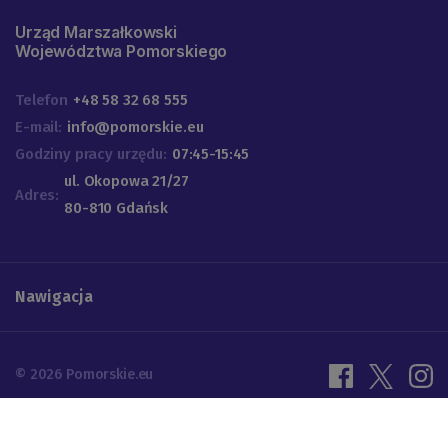
Urząd Marszałkowski
Województwa Pomorskiego
Telefon
+48 58 32 68 555
E-mail:
info@pomorskie.eu
Godziny pracy urzędu:
07:45-15:45
ul. Okopowa 21/27
Adres:
80-810 Gdańsk
Nawigacja
© 2026 Pomorskie.eu
Ustawienia cookies
Polityka prywatności