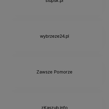
slupsk.pl
wybrzeze24.pl
Zawsze Pomorze
zKaszub.info