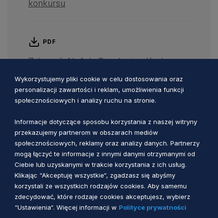
konkursu
PDF
Załącznik Nr 1 do Regulaminu Konkursu
„Nauczyciel Pomorza"
Wykorzystujemy pliki cookie w celu dostosowania oraz
personalizacji zawartości i reklam, umożliwienia funkcji
społecznościowych i analizy ruchu na stronie.
PDF
Informacje dotyczące sposobu korzystania z naszej witryny
Załącznik Nr 2 do Regulaminu Konkursu
przekazujemy partnerom w obszarach mediów
„Nauczyciel Pomorza"
społecznościowych, reklamy oraz analizy danych. Partnerzy
mogą łączyć te informacje z innymi danymi otrzymanymi od
Ciebie lub uzyskanymi w trakcie korzystania z ich usług.
Klikając “Akceptuję wszystkie“, zgadzasz się abyśmy
PDF
korzystali ze wszystkich rodzajów cookies. Aby samemu
zdecydować, które rodzaje cookies akceptujesz, wybierz
Zarządzenie Nr 31/21 Marszałka
“Ustawienia“. Więcej informacji w
Polityce prywatności
Województwa Pomorskiego z dnia 1