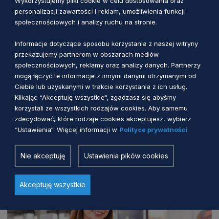
Wykorzystujemy pliki cookie w celu dostosowania oraz
personalizacji zawartości i reklam, umożliwienia funkcji
społecznościowych i analizy ruchu na stronie.
Informacje dotyczące sposobu korzystania z naszej witryny
przekazujemy partnerom w obszarach mediów
społecznościowych, reklamy oraz analizy danych. Partnerzy
mogą łączyć te informacje z innymi danymi otrzymanymi od
NAUCZYCIEL POMORZA
Ciebie lub uzyskanymi w trakcie korzystania z ich usług.
Klikając “Akceptuję wszystkie“, zgadzasz się abyśmy
Nauczyciel Pomorza zostanie wybrany już
korzystali ze wszystkich rodzajów cookies. Aby samemu
po raz jedenasty
zdecydować, które rodzaje cookies akceptujesz, wybierz
“Ustawienia“. Więcej informacji w
Polityce prywatności
Dorota Chądzyńska
4 miesiące temu
Nie akceptuję
Ustawienia pików cookies
Akceptuję wszystkie