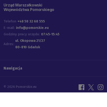
Urząd Marszałkowski
Województwa Pomorskiego
Telefon
+48 58 32 68 555
E-mail:
info@pomorskie.eu
Godziny pracy urzędu:
07:45-15:45
ul. Okopowa 21/27
Adres:
80-810 Gdańsk
Nawigacja
© 2026 Pomorskie.eu
Ustawienia cookies
Polityka prywatności