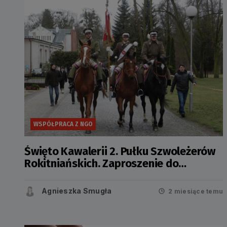
WSPÓŁPRACA Z NGO
Święto Kawalerii 2. Pułku Szwoleżerów
Rokitniańskich. Zaproszenie do
wspólnego świętowania
Agnieszka Smugła
2 miesiące temu