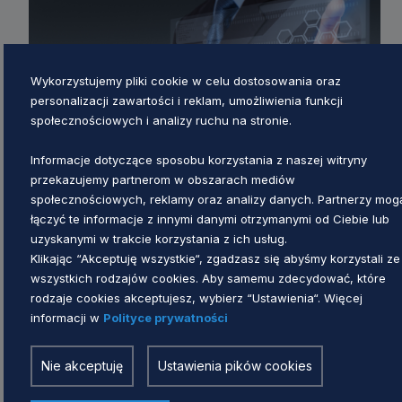
Wykorzystujemy pliki cookie w celu dostosowania oraz
personalizacji zawartości i reklam, umożliwienia funkcji
społecznościowych i analizy ruchu na stronie.
Informacje dotyczące sposobu korzystania z naszej witryny
przekazujemy partnerom w obszarach mediów
społecznościowych, reklamy oraz analizy danych. Partnerzy mog
łączyć te informacje z innymi danymi otrzymanymi od Ciebie lub
uzyskanymi w trakcie korzystania z ich usług.
Klikając “Akceptuję wszystkie“, zgadzasz się abyśmy korzystali ze
Umowa nieodpłatnego przekazania
wszystkich rodzajów cookies. Aby samemu zdecydować, które
sprzętu nr C13L/STEM/16100/2026
rodzaje cookies akceptujesz, wybierz “Ustawienia“. Więcej
informacji w
Polityce prywatności
Agnieszka Smugła
2 miesiące temu
Nie akceptuję
Ustawienia pików cookies