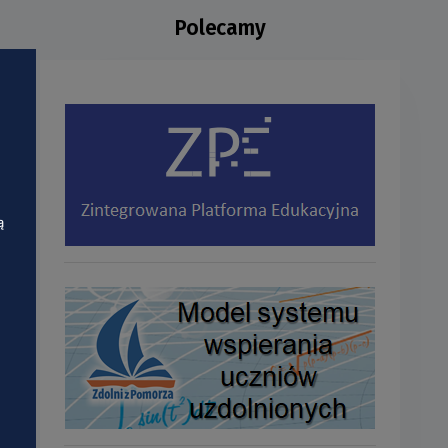
Polecamy
ą