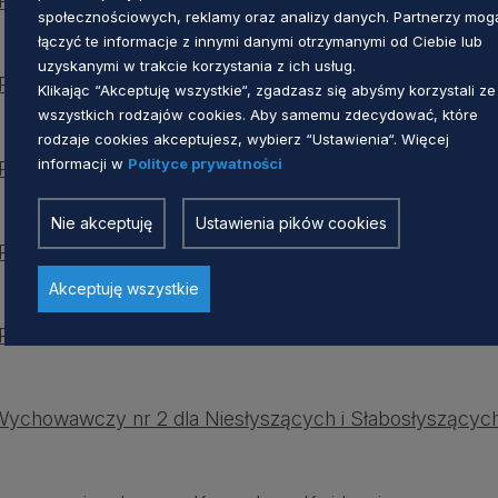
olicealna w Starogardzie Gdańskim
społecznościowych, reklamy oraz analizy danych. Partnerzy mog
łączyć te informacje z innymi danymi otrzymanymi od Ciebie lub
uzyskanymi w trakcie korzystania z ich usług.
licealna im. Aliny Pienkowskiej w Gdyni
Klikając “Akceptuję wszystkie“, zgadzasz się abyśmy korzystali ze
wszystkich rodzajów cookies. Aby samemu zdecydować, które
rodzaje cookies akceptujesz, wybierz “Ustawienia“. Więcej
informacji w
Polityce prywatności
olicealna w Gdańsku
Nie akceptuję
Ustawienia pików cookies
olicealna w Słupsku
Akceptuję wszystkie
olicealna w Sztumie
ychowawczy nr 2 dla Niesłyszących i Słabosłyszących 