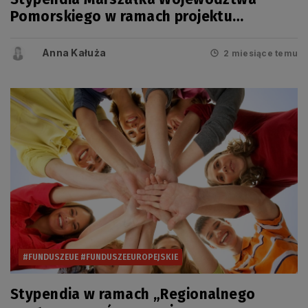
Pomorskiego w ramach projektu
„Regionalne wsparcie rozwoju
szkolnictwa zawodowego” na rok
Anna Kałuża
2 miesiące temu
2026/2027
#FUNDUSZEUE #FUNDUSZEEUROPEJSKIE
Stypendia w ramach „Regionalnego