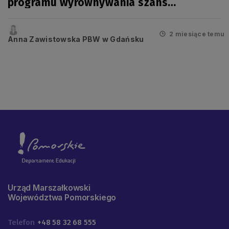
programu wyrównywania szans
edukacyjnych uczniów pomorskich szkół”
na rok szkolny 2026/2027
2 miesiące temu
Anna Zawistowska PBW w Gdańsku
Urząd Marszałkowski
Województwa Pomorskiego
Telefon
+48 58 32 68 555