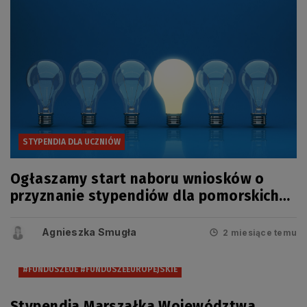
STYPENDIA DLA UCZNIÓW
Ogłaszamy start naboru wniosków o
przyznanie stypendiów dla pomorskich
uczniów
Agnieszka Smugła
2 miesiące temu
#FUNDUSZEUE #FUNDUSZEEUROPEJSKIE
Stypendia Marszałka Województwa