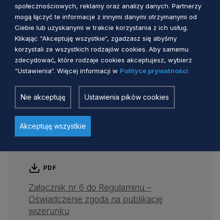
społecznościowych, reklamy oraz analizy danych. Partnerzy
PDF
mogą łączyć te informacje z innymi danymi otrzymanymi od
Ciebie lub uzyskanymi w trakcie korzystania z ich usług.
Załącznik nr 4 do Regulaminu –
Klikając “Akceptuję wszystkie“, zgadzasz się abyśmy
Zaświadczenie o pobieraniu nauki
korzystali ze wszystkich rodzajów cookies. Aby samemu
zdecydować, które rodzaje cookies akceptujesz, wybierz
“Ustawienia“. Więcej informacji w
Polityce prywatności
PDF
Nie akceptuję
Ustawienia pików cookies
Załącznik nr 5 do Regulaminu –
Oświadczenie - zgoda rodzica na udział
Akceptuję wszystkie
dziecka w Obozie
PDF
Załącznik nr 6 do Regulaminu –
Oświadczenie zgoda na publikację
wizerunku