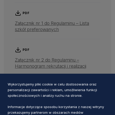
PDF
Załącznik nr 1 do Regulaminu – Lista
szkół preferowanych
PDF
Załącznik nr 2 do Regulaminu –
Harmonogram rekrutacji i realizacji
Wykorzystujemy pliki cookie w celu dostosowania oraz
PDF
personalizacji zawartości i reklam, umożliwienia funkcji
społecznościowych i analizy ruchu na stronie.
Załącznik nr 3 do Regulaminu –
Formularz danych uczestnika
Informacje dotyczące sposobu korzystania z naszej witryny
przekazujemy partnerom w obszarach mediów