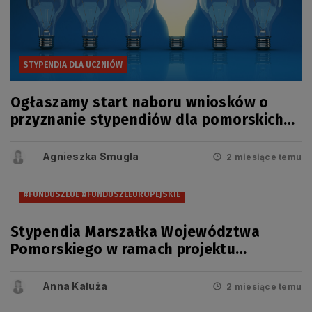
STYPENDIA DLA UCZNIÓW
Ogłaszamy start naboru wniosków o
przyznanie stypendiów dla pomorskich
uczniów
Agnieszka Smugła
2 miesiące temu
#FUNDUSZEUE #FUNDUSZEEUROPEJSKIE
Stypendia Marszałka Województwa
Pomorskiego w ramach projektu
„Regionalne wsparcie rozwoju
szkolnictwa zawodowego” na rok
Anna Kałuża
2 miesiące temu
2026/2027