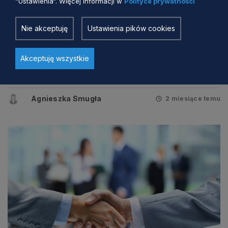
“Ustawienia“. Więcej informacji w
Polityce prywatności
Nie akceptuję
Ustawienia pików cookies
WSPÓŁPRACA Z NGO
Święto Kawalerii 2. Pułku Szwoleżerów
Akceptuję wszystkie
Rokitniańskich. Zaproszenie do
wspólnego świętowania
Agnieszka Smugła
2 miesiące temu