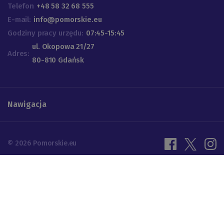
Telefon
+48 58 32 68 555
E-mail:
info@pomorskie.eu
Godziny pracy urzędu:
07:45-15:45
ul. Okopowa 21/27
Adres:
80-810 Gdańsk
Nawigacja
© 2026 Pomorskie.eu
Ustawienia cookies
Polityka prywatności
Projektowanie UX | Programowanie: ALFA BRAVO