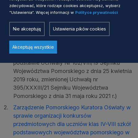
zdecydować, które rodzaje cookies akceptujesz, wybierz
Do pobrania:
“Ustawienia“. Więcej informacji w
Polityce prywatności
Nie akceptuję
Ustawienia pików cookies
Regulamin przyznawania stypendiów
Marszałka Województwa Pomorskiego
finansowanych z budżetu województwa
Akceptuję wszystkie
pomorskiego – tekst ujednolicony
(na
podstawie Uchwały Nr 102/VIII/19 Sejmiku
Województwa Pomorskiego z dnia 25 kwietnia
2019 roku, zmienionej Uchwałą nr
395/XXXIII/21 Sejmiku Województwa
Pomorskiego z dnia 31 maja roku 2021 r.)
Zarządzenie Pomorskiego Kuratora Oświaty w
sprawie organizacji konkursów
przedmiotowych dla uczniów klas IV-VIII szkół
podstawowych województwa pomorskiego w