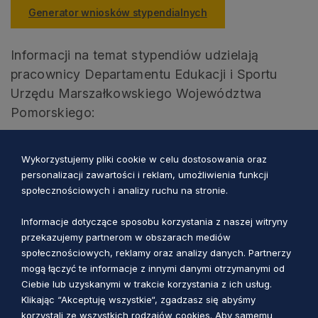
Generator wniosków stypendialnych
Informacji na temat stypendiów udzielają
pracownicy Departamentu Edukacji i Sportu
Urzędu Marszałkowskiego Województwa
Pomorskiego:
Joanna Bajor – tel. (58) 32 68 742, e-
Wykorzystujemy pliki cookie w celu dostosowania oraz
mail:
j.bajor@pomorskie.eu
;
personalizacji zawartości i reklam, umożliwienia funkcji
społecznościowych i analizy ruchu na stronie.
sekretariat Departamentu Edukacji i Sportu –
tel. 58 32 68 850, e-mail:
des@pomorskie.eu
.
Informacje dotyczące sposobu korzystania z naszej witryny
przekazujemy partnerom w obszarach mediów
w zakresie obsługi generatora wniosków:
społecznościowych, reklamy oraz analizy danych. Partnerzy
mogą łączyć te informacje z innymi danymi otrzymanymi od
Ciebie lub uzyskanymi w trakcie korzystania z ich usług.
Piotr Celmer – tel. 58 32 68 425, e-
Klikając “Akceptuję wszystkie“, zgadzasz się abyśmy
mail:
p.celmer@pomorskie.eu
.
korzystali ze wszystkich rodzajów cookies. Aby samemu