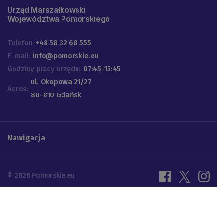
Urząd Marszałkowski
Województwa Pomorskiego
Telefon
+48 58 32 68 555
E-mail:
info@pomorskie.eu
Godziny pracy urzędu:
07:45-15:45
ul. Okopowa 21/27
Adres:
80-810 Gdańsk
Nawigacja
© 2026 Pomorskie.eu
Ustawienia cookies
Polityka prywatności