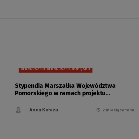
#FUNDUSZEUE #FUNDUSZEEUROPEJSKIE
Stypendia Marszałka Województwa
Pomorskiego w ramach projektu
„Regionalne wsparcie rozwoju szkolnictwa
zawodowego” na rok 2026/2027
Anna Kałuża
2 miesiące temu