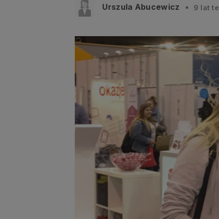
Urszula Abucewicz
9 lat t