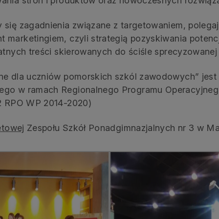
wania stron i produktów oraz nowoczesnych rozwiąz
 się zagadnienia związane z targetowaniem, poleg
 marketingiem, czyli strategią pozyskiwania potenc
atnych treści skierowanych do ściśle sprecyzowanej
jne dla uczniów pomorskich szkól zawodowych” jest
nego w ramach Regionalnego Programu Operacyjne
3.2 RPO WP 2014-2020)
etowej
Zespołu Szkół Ponadgimnazjalnych nr 3 w Ma