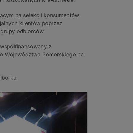
ań stosowanych w e-biznesie.
ającym na selekcji konsumentów
jalnych klientów poprzez
 grupy odbiorców.
 współfinansowany z
go Województwa Pomorskiego na
lborku.