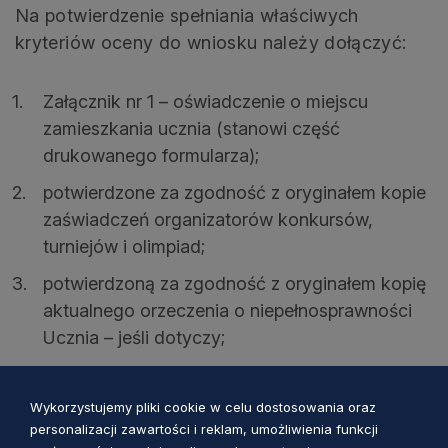
Na potwierdzenie spełniania właściwych
kryteriów oceny do wniosku należy dołączyć:
Załącznik nr 1 – oświadczenie o miejscu
zamieszkania ucznia (stanowi część
drukowanego formularza);
potwierdzone za zgodność z oryginałem kopie
zaświadczeń organizatorów konkursów,
turniejów i olimpiad;
potwierdzoną za zgodność z oryginałem kopię
aktualnego orzeczenia o niepełnosprawności
Ucznia – jeśli dotyczy;
zaświadczenia potwierdzające współpracę
Ucznia z organizacjami pożytku publicznego w
Wykorzystujemy pliki cookie w celu dostosowania oraz
roku szkolnym poprzedzającym rok, na który
personalizacji zawartości i reklam, umożliwienia funkcji