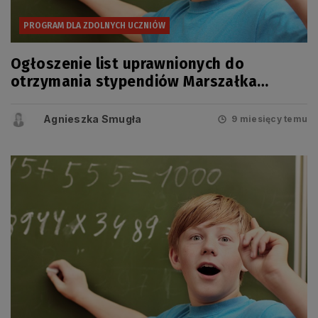
PROGRAM DLA ZDOLNYCH UCZNIÓW
Ogłoszenie list uprawnionych do
otrzymania stypendiów Marszałka
Województwa Pomorskiego
Agnieszka Smugła
9 miesięcy temu