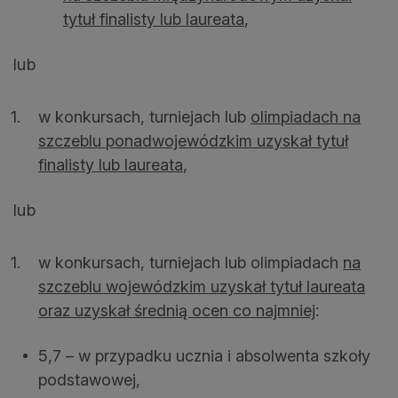
tytuł finalisty lub laureata
,
lub
w konkursach, turniejach lub
olimpiadach na
szczeblu ponadwojewódzkim uzyskał tytuł
finalisty lub laureata
,
lub
w konkursach, turniejach lub olimpiadach
na
szczeblu wojewódzkim uzyskał tytuł laureata
oraz uzyskał średnią ocen co najmniej
:
5,7 – w przypadku ucznia i absolwenta szkoły
podstawowej,