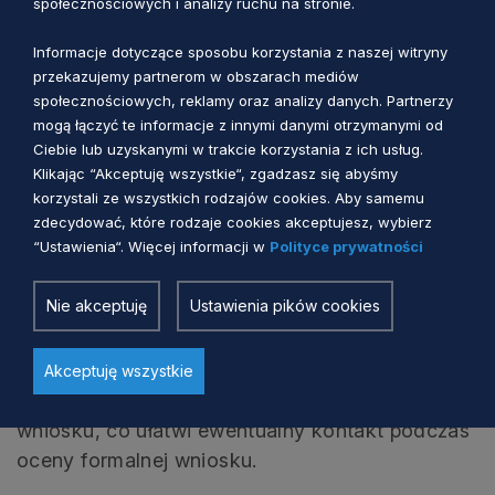
społecznościowych i analizy ruchu na stronie.
składany jest Wniosek, wystawione przez
osobę upoważnioną do reprezentowania
Informacje dotyczące sposobu korzystania z naszej witryny
właściwej organizacji – jeśli dotyczy;
przekazujemy partnerom w obszarach mediów
społecznościowych, reklamy oraz analizy danych. Partnerzy
potwierdzoną za zgodność z oryginałem kopię
mogą łączyć te informacje z innymi danymi otrzymanymi od
świadectwa szkoły zawierającego wpis o
Ciebie lub uzyskanymi w trakcie korzystania z ich usług.
realizowanym indywidualnym programie lub
Klikając “Akceptuję wszystkie“, zgadzasz się abyśmy
toku nauki w roku szkolnym 2015/2016.
korzystali ze wszystkich rodzajów cookies. Aby samemu
zdecydować, które rodzaje cookies akceptujesz, wybierz
“Ustawienia“. Więcej informacji w
Polityce prywatności
Kopie dokumentów załączonych do Wniosku
potwierdza za zgodność z oryginałem
Nie akceptuję
Ustawienia pików cookies
Wnioskodawca (dyrektor szkoły lub jego
zastępca).
Akceptuję wszystkie
Proponujemy zachowanie kopii wysłanego
wniosku, co ułatwi ewentualny kontakt podczas
oceny formalnej wniosku.