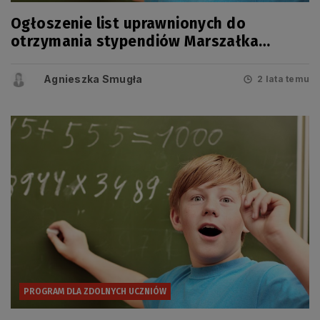
Ogłoszenie list uprawnionych do
otrzymania stypendiów Marszałka
Województwa Pomorskiego
Agnieszka Smugła
2 lata temu
PROGRAM DLA ZDOLNYCH UCZNIÓW