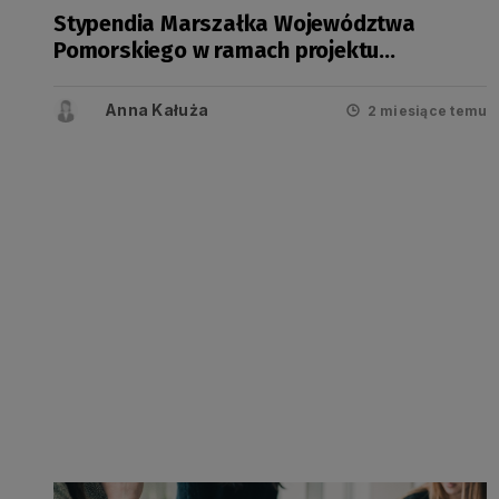
Stypendia Marszałka Województwa
Pomorskiego w ramach projektu
„Regionalne wsparcie rozwoju szkolnictwa
zawodowego” na rok 2026/2027
Anna Kałuża
2 miesiące temu