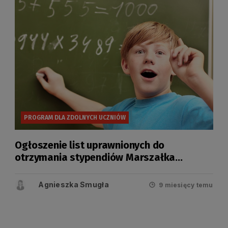
PROGRAM DLA ZDOLNYCH UCZNIÓW
Ogłoszenie list uprawnionych do
otrzymania stypendiów Marszałka
Województwa Pomorskiego
Agnieszka Smugła
9 miesięcy temu