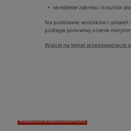
określenie zakresu i kosztów pl
Na podstawie wniosków i ustaleń z
podlega ponownej ocenie merytor
Więcej na temat przedsięwzięcia s
#FUNDUSZEUE #FUNDUSZEEUROPEJSKIE