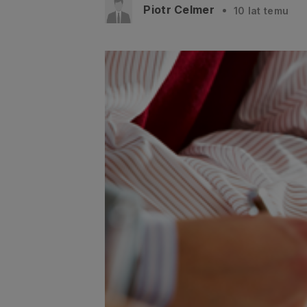
Piotr Celmer
10 lat temu