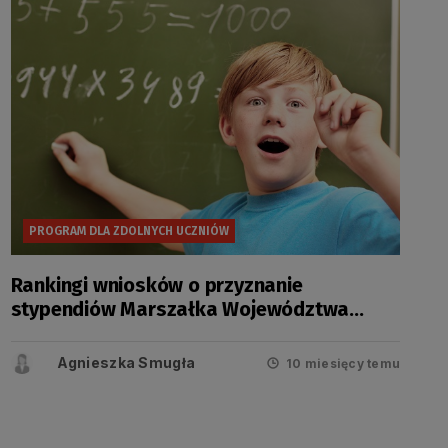
PROGRAM DLA ZDOLNYCH UCZNIÓW
Rankingi wniosków o przyznanie
stypendiów Marszałka Województwa
Pomorskiego na rok szkolny 2025/2026
Agnieszka Smugła
10 miesięcy temu