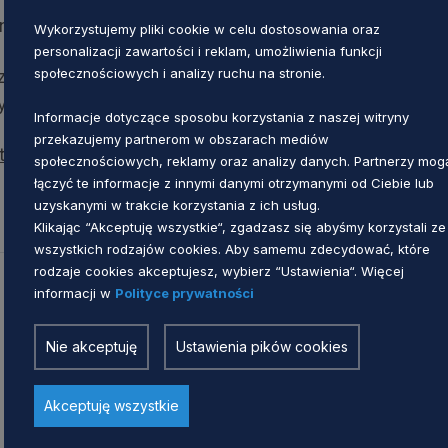
anowanych działań.
Wykorzystujemy pliki cookie w celu dostosowania oraz
personalizacji zawartości i reklam, umożliwienia funkcji
społecznościowych i analizy ruchu na stronie.
 konsultacji organ prowadzący dokonuje kolejnej mo
ycznej końcowej.
Informacje dotyczące sposobu korzystania z naszej witryny
przekazujemy partnerom w obszarach mediów
trategicznego.
społecznościowych, reklamy oraz analizy danych. Partnerzy mog
łączyć te informacje z innymi danymi otrzymanymi od Ciebie lub
uzyskanymi w trakcie korzystania z ich usług.
Klikając “Akceptuję wszystkie“, zgadzasz się abyśmy korzystali ze
wszystkich rodzajów cookies. Aby samemu zdecydować, które
rodzaje cookies akceptujesz, wybierz “Ustawienia“. Więcej
informacji w
Polityce prywatności
Zobacz również
Nie akceptuję
Ustawienia pików cookies
Akceptuję wszystkie