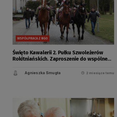
WSPÓŁPRACA Z NGO
Święto Kawalerii 2. Pułku Szwoleżerów
Rokitniańskich. Zaproszenie do wspólnego
świętowania
Agnieszka Smugła
2 miesiące temu