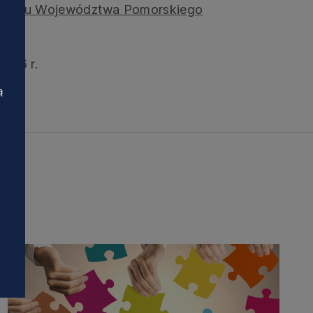
 budżetu Województwa Pomorskiego
2016 r.
ą