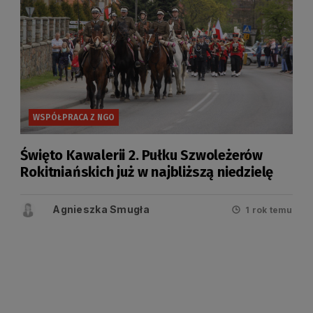
WSPÓŁPRACA Z NGO
Święto Kawalerii 2. Pułku Szwoleżerów
Rokitniańskich już w najbliższą niedzielę
Agnieszka Smugła
1 rok temu