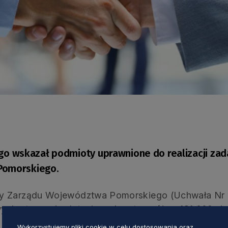
 wskazał podmioty uprawnione do realizacji zada
Pomorskiego.
y Zarządu Województwa Pomorskiego (Uchwała Nr 3
wych otrzymało dotacje na kwotę ogółem 131 000 zł.
Wykorzystujemy pliki cookie w celu dostosowania oraz