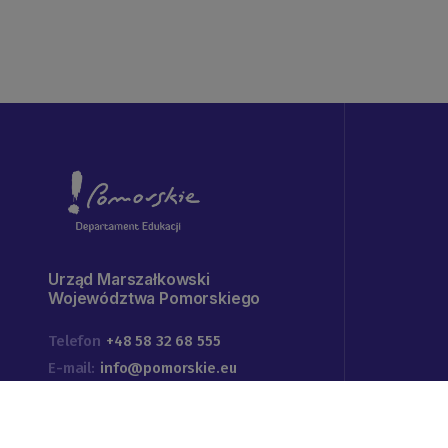
Urząd Marszałkowski
Województwa Pomorskiego
Telefon
+48 58 32 68 555
E-mail:
info@pomorskie.eu
Godziny pracy urzędu:
07:45-15:45
Adres:
ul. Okopowa 21/27