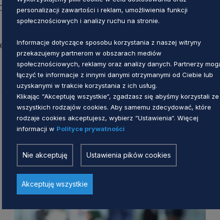
onych do realizacji zadań i otrzymania dotacji z
personalizacji zawartości i reklam, umożliwienia funkcji
społecznościowych i analizy ruchu na stronie.
Informacje dotyczące sposobu korzystania z naszej witryny
ędzie ogłoszony w IV kwartale 2015 r. lub I kwartale 
przekazujemy partnerom w obszarach mediów
społecznościowych, reklamy oraz analizy danych. Partnerzy mog
łączyć te informacje z innymi danymi otrzymanymi od Ciebie lub
uzyskanymi w trakcie korzystania z ich usług.
Klikając “Akceptuję wszystkie“, zgadzasz się abyśmy korzystali ze
wszystkich rodzajów cookies. Aby samemu zdecydować, które
rodzaje cookies akceptujesz, wybierz “Ustawienia“. Więcej
informacji w
Polityce prywatności
Zobacz również
Nie akceptuję
Ustawienia pików cookies
Akceptuję wszystkie