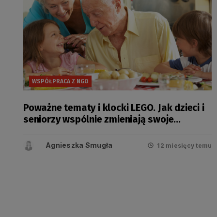
WSPÓŁPRACA Z NGO
Poważne tematy i klocki LEGO. Jak dzieci i
seniorzy wspólnie zmieniają swoje
społeczności
Agnieszka Smugła
12 miesięcy temu